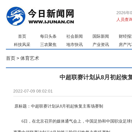
2026年
人员查询
首页
每日头条
社会新闻
国际新闻
财经报
科技风采
三农聚焦
地市快讯
产业资讯
房产汽
首页
>
体育艺术
中超联赛计划从8月初起恢
2022-07-09 08:02:01
原标题：中超联赛计划从8月初起恢复主客场赛制
6日，在北京召开的媒体通气会上，中国足协和中国职业足球俱乐