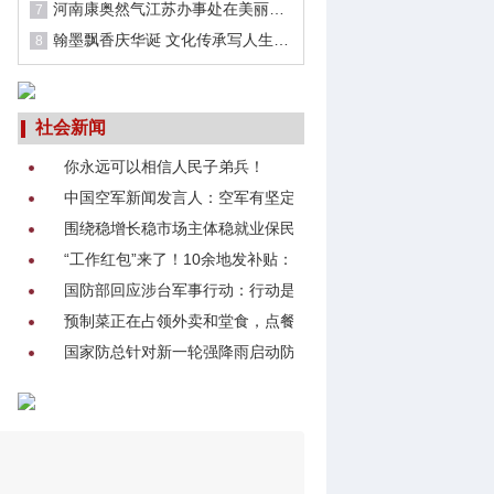
河南康奥然气江苏办事处在美丽南京成立
7
翰墨飘香庆华诞 文化传承写人生 ——河南省中小学“墨香书法展示”交流会在郑州文化路三小举行
8
社会新闻
你永远可以相信人民子弟兵！
中国空军新闻发言人：空军有坚定的意志捍卫国家主权和
围绕稳增长稳市场主体稳就业保民生等工作 国务院第九次
“工作红包”来了！10余地发补贴：最高100万
国防部回应涉台军事行动：行动是最有力的语言
预制菜正在占领外卖和堂食，点餐是否应提前告知？
国家防总针对新一轮强降雨启动防汛四级应急响应