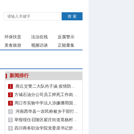
环保扶贫
法治在线
反腐警示
美食旅游
视频访谈
正能量集
新闻排行
商丘交警二大队尚子涵 疫情防控勇挑重担，矢志不渝坚守阻击一线
1
方城石油分公司员工猝死工作岗位 家属讨要说法八个月未果
2
周口市实验中学法人涉嫌挪用国家教育经费被实名举报
3
河南西华县一农民称被乡干部打断6根肋骨 派出所长：已刑事立案
4
举报现任召陵区翟庄街道英杨村村书记
5
四川商务职业学院党委原书记舒维霖被“双开”
6